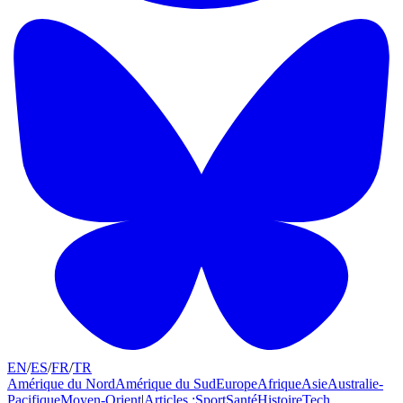
EN
/
ES
/
FR
/
TR
Amérique du Nord
Amérique du Sud
Europe
Afrique
Asie
Australie-
Pacifique
Moyen-Orient
|
Articles :
Sport
Santé
Histoire
Tech