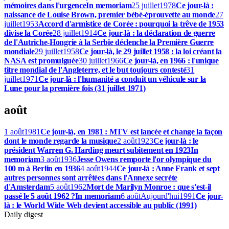
mémoires dans l'urgence
In memoriam
25 juillet
1978
Ce jour-là :
naissance de Louise Brown, premier bébé-éprouvette au monde
27
juillet
1953
Accord d'armistice de Corée : pourquoi la trêve de 1953
divise la Corée
28 juillet
1914
Ce jour-là : la déclaration de guerre
de l'Autriche-Hongrie à la Serbie déclenche la Première Guerre
mondiale
29 juillet
1958
Ce jour-là, le 29 juillet 1958 : la loi créant la
NASA est promulguée
30 juillet
1966
Ce jour-là, en 1966 : l'unique
titre mondial de l'Angleterre, et le but toujours contesté
31
juillet
1971
Ce jour-là : l'humanité a conduit un véhicule sur la
Lune pour la première fois (31 juillet 1971)
août
1 août
1981
Ce jour-là, en 1981 : MTV est lancée et change la façon
dont le monde regarde la musique
2 août
1923
Ce jour-là : le
président Warren G. Harding meurt subitement en 1923
In
memoriam
3 août
1936
Jesse Owens remporte l'or olympique du
100 m à Berlin en 1936
4 août
1944
Ce jour-là : Anne Frank et sept
autres personnes sont arrêtées dans l'Annexe secrète
d'Amsterdam
5 août
1962
Mort de Marilyn Monroe : que s'est-il
passé le 5 août 1962 ?
In memoriam
6 août
Aujourd'hui
1991
Ce jour-
là : le World Wide Web devient accessible au public (1991)
Daily digest