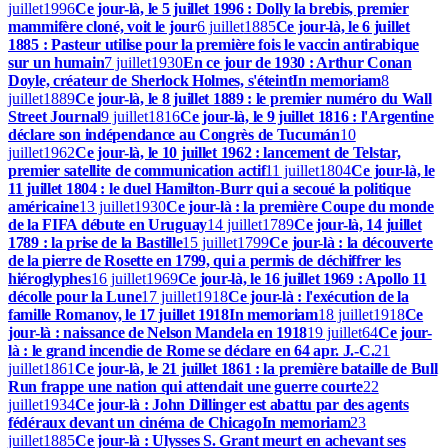
juillet
1996
Ce jour-là, le 5 juillet 1996 : Dolly la brebis, premier
mammifère cloné, voit le jour
6 juillet
1885
Ce jour-là, le 6 juillet
1885 : Pasteur utilise pour la première fois le vaccin antirabique
sur un humain
7 juillet
1930
En ce jour de 1930 : Arthur Conan
Doyle, créateur de Sherlock Holmes, s'éteint
In memoriam
8
juillet
1889
Ce jour-là, le 8 juillet 1889 : le premier numéro du Wall
Street Journal
9 juillet
1816
Ce jour-là, le 9 juillet 1816 : l'Argentine
déclare son indépendance au Congrès de Tucumán
10
juillet
1962
Ce jour-là, le 10 juillet 1962 : lancement de Telstar,
premier satellite de communication actif
11 juillet
1804
Ce jour-là, le
11 juillet 1804 : le duel Hamilton-Burr qui a secoué la politique
américaine
13 juillet
1930
Ce jour-là : la première Coupe du monde
de la FIFA débute en Uruguay
14 juillet
1789
Ce jour-là, 14 juillet
1789 : la prise de la Bastille
15 juillet
1799
Ce jour-là : la découverte
de la pierre de Rosette en 1799, qui a permis de déchiffrer les
hiéroglyphes
16 juillet
1969
Ce jour-là, le 16 juillet 1969 : Apollo 11
décolle pour la Lune
17 juillet
1918
Ce jour-là : l'exécution de la
famille Romanov, le 17 juillet 1918
In memoriam
18 juillet
1918
Ce
jour-là : naissance de Nelson Mandela en 1918
19 juillet
64
Ce jour-
là : le grand incendie de Rome se déclare en 64 apr. J.-C.
21
juillet
1861
Ce jour-là, le 21 juillet 1861 : la première bataille de Bull
Run frappe une nation qui attendait une guerre courte
22
juillet
1934
Ce jour-là : John Dillinger est abattu par des agents
fédéraux devant un cinéma de Chicago
In memoriam
23
juillet
1885
Ce jour-là : Ulysses S. Grant meurt en achevant ses