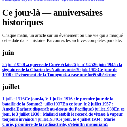
Ce jour-là — anniversaires
historiques
Chaque matin, un article sur un événement ou une vie qui a marqué
cette date dans l'histoire. Parcourez les archives complètes par date.
juin
25 juin
1950
La guerre de Corée éclate
26 juin
1945
26 juin 1945 : la
signature de la Charte des Nations unies
30 juin
1908
Ce jour de
1908 : l'événement de la Toungouska rase une forêt sibérienne
juillet
1 juillet
1916
Ce jour-la, le 1 juillet 1916 : le premier jour de la
bataille de la Somme
2 juillet
1937
En ce jour, le 2 juillet 1937 :
Amelia Earhart disparaît au-dessus du Pacifique
3 juillet
1938
En ce
jour, le 3 juillet 1938 : Mallard établit le record de vitesse à vapeur
toujours invaincu
4 juillet
1934
Ce jour, le 4 juillet 1934 : Marie
Curie, pionnière de la radioactivité, s'éteint
In memoriam
5